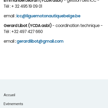
Emmanuel Lebrun (YCDA asbl)
- gestion des ICC -
Tél : + 32 495 19 09 01
email :
icc@liguemotonautiquebelge.be
Gerard Libot (YCDA asbl)
- coordination technique -
Tél : +32 497 427 660
email
:
gerardlibot@gmail.com
Accueil
Evénements