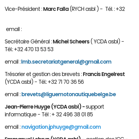
Vice-Président :
Marc Falla
(RYCH asbl ) - Tél. : +32
email :
Secrétaire Général :
Michel Scheers
( YCDA asbl) -
Tél.: +32 470 13 53 53
email :
lmb.secretariatgeneral@gmail.com
Trésorier et gestion des brevets :
Francis Engelrest
(YCDA asbl) - Tél.: +32 71 70 36 56
email :
brevets@ligue
motonautiqu
ebelge.be
Jean-Pierre Huyge (YCDA asbl) -
support
informatique - Tél : + 32 496 38 01 85
email :
navigation.jphuyge@gmail.com