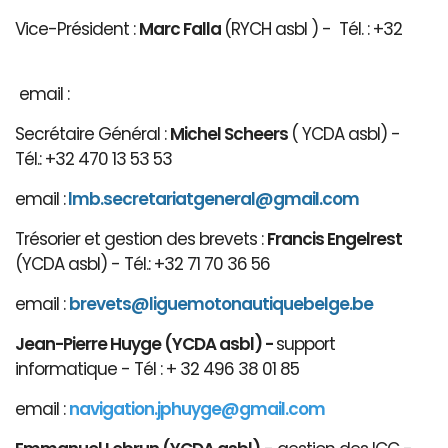
Vice-Président :
Marc Falla
(RYCH asbl ) - Tél. : +32
email :
Secrétaire Général :
Michel Scheers
( YCDA asbl) -
Tél.: +32 470 13 53 53
email :
lmb.secretariatgeneral@gmail.com
Trésorier et gestion des brevets :
Francis Engelrest
(YCDA asbl) - Tél.: +32 71 70 36 56
email :
brevets@ligue
motonautiqu
ebelge.be
Jean-Pierre Huyge (YCDA asbl) -
support
informatique - Tél : + 32 496 38 01 85
email :
navigation.jphuyge@gmail.com