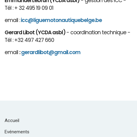
Emmanuel Lebrun (YCDA asbl)
- gestion des ICC -
Tél : + 32 495 19 09 01
email :
icc@liguemotonautiquebelge.be
Gerard Libot (YCDA asbl)
- coordination technique -
Tél : +32 497 427 660
email
:
gerardlibot@gmail.com
Accueil
Evénements