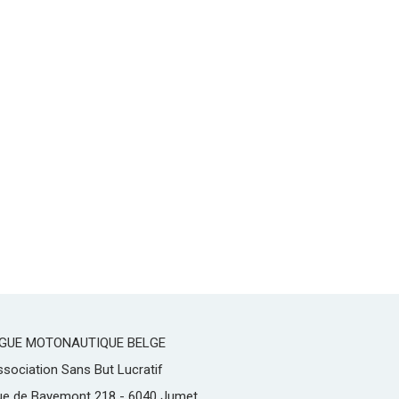
IGUE MOTONAUTIQUE BELGE
sociation Sans But Lucratif
ue de Bayemont 218 - 6040 Jumet