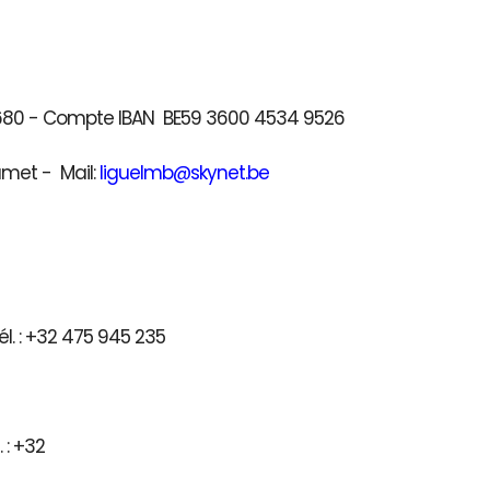
41680 - Compte IBAN BE59 3600 4534 9526
umet - Mail:
liguelmb@skynet.be
l. : +32 475 945 235
) - Tél. : +32