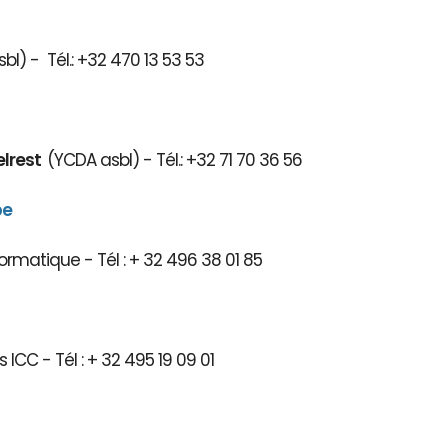
bl) - Tél.: +32 470 13 53 53
elrest
(YCDA asbl) - Tél.: +32 71 70 36 56
be
ormatique - Tél : + 32 496 38 01 85
 ICC - Tél : + 32 495 19 09 01