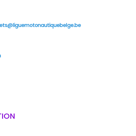
ets@liguemotonautiquebelge.be
m
TION