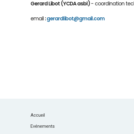
Gerard Libot (YCDA asbl)
- coordination tec
email
:
gerardlibot@gmail.com
Accueil
Evénements