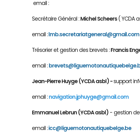
email :
Secrétaire Général :
Michel Scheers
( YCDA as
email :
lmb.secretariatgeneral@gmail.com
Trésorier et gestion des brevets :
Francis Eng
email :
brevets@ligue
motonautiqu
ebelge.
Jean-Pierre Huyge (YCDA asbl) -
support inf
email :
navigation.jphuyge@gmail.com
Emmanuel Lebrun (YCDA asbl)
- gestion des
email :
icc@liguemotonautiquebelge.be