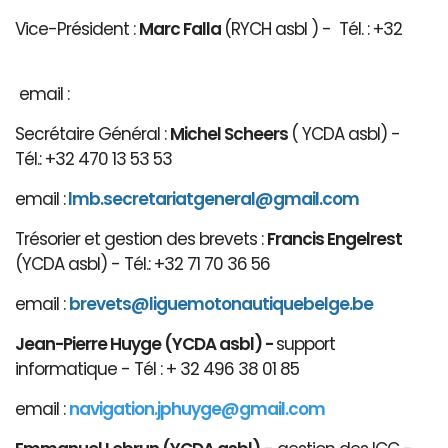
Vice-Président :
Marc Falla
(RYCH asbl ) - Tél. : +32
email :
Secrétaire Général :
Michel Scheers
( YCDA asbl) -
Tél.: +32 470 13 53 53
email :
lmb.secretariatgeneral@gmail.com
Trésorier et gestion des brevets :
Francis Engelrest
(YCDA asbl) - Tél.: +32 71 70 36 56
email :
brevets@ligue
motonautiqu
ebelge.be
Jean-Pierre Huyge (YCDA asbl) -
support
informatique - Tél : + 32 496 38 01 85
email :
navigation.jphuyge@gmail.com