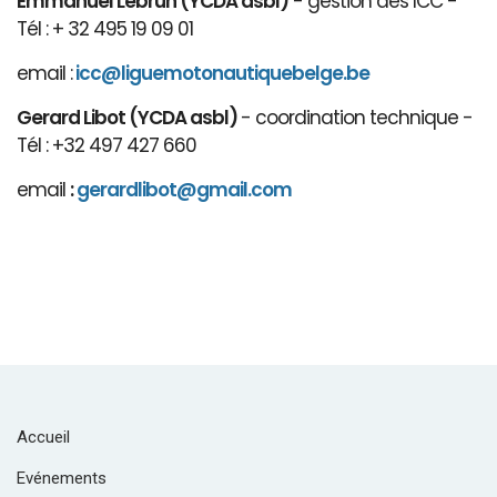
Emmanuel Lebrun (YCDA asbl)
- gestion des ICC -
Tél : + 32 495 19 09 01
email :
icc@liguemotonautiquebelge.be
Gerard Libot (YCDA asbl)
- coordination technique -
Tél : +32 497 427 660
email
:
gerardlibot@gmail.com
Accueil
Evénements