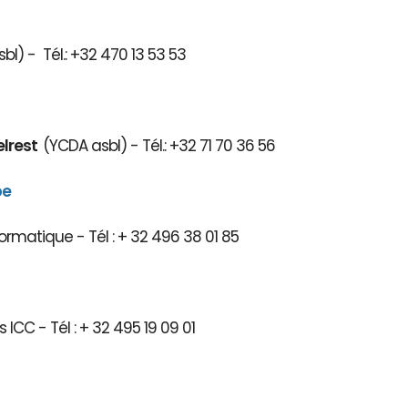
bl) - Tél.: +32 470 13 53 53
elrest
(YCDA asbl) - Tél.: +32 71 70 36 56
be
ormatique - Tél : + 32 496 38 01 85
 ICC - Tél : + 32 495 19 09 01