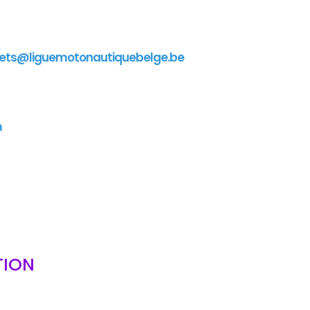
ets@liguemotonautiquebelge.be
m
TION