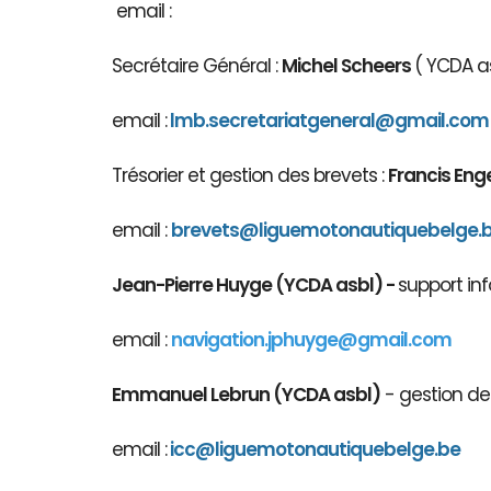
email :
Secrétaire Général :
Michel Scheers
( YCDA as
email :
lmb.secretariatgeneral@gmail.com
Trésorier et gestion des brevets :
Francis Eng
email :
brevets@ligue
motonautiqu
ebelge.
Jean-Pierre Huyge (YCDA asbl) -
support inf
email :
navigation.jphuyge@gmail.com
Emmanuel Lebrun (YCDA asbl)
- gestion des
email :
icc@liguemotonautiquebelge.be