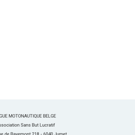
IGUE MOTONAUTIQUE BELGE
sociation Sans But Lucratif
ue de Bayemont 218 - 6040 Jumet