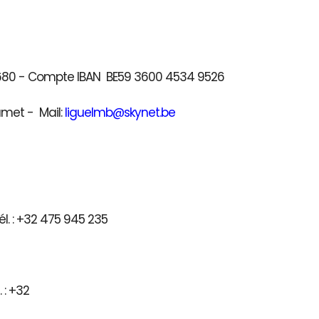
41680 - Compte IBAN BE59 3600 4534 9526
umet - Mail:
liguelmb@skynet.be
l. : +32 475 945 235
) - Tél. : +32