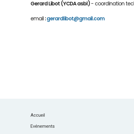
Gerard Libot (YCDA asbl)
- coordination tec
email
:
gerardlibot@gmail.com
Accueil
Evénements