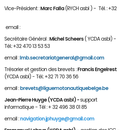
Vice-Président :
Marc Falla
(RYCH asbl ) - Tél. : +32
email :
Secrétaire Général :
Michel Scheers
( YCDA asbl) -
Tél.: +32 470 13 53 53
email :
lmb.secretariatgeneral@gmail.com
Trésorier et gestion des brevets :
Francis Engelrest
(YCDA asbl) - Tél.: +32 71 70 36 56
email :
brevets@ligue
motonautiqu
ebelge.be
Jean-Pierre Huyge (YCDA asbl) -
support
informatique - Tél : + 32 496 38 01 85
email :
navigation.jphuyge@gmail.com