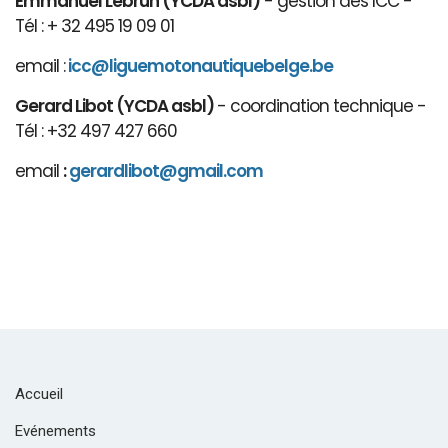
Emmanuel Lebrun (YCDA asbl)
- gestion des ICC -
Tél : + 32 495 19 09 01
email :
icc@liguemotonautiquebelge.be
Gerard Libot (YCDA asbl)
- coordination technique -
Tél : +32 497 427 660
email
:
gerardlibot@gmail.com
Accueil
Evénements