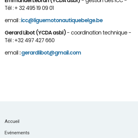
Emmanuel Lebrun (YCDA asbl)
- gestion des ICC -
Tél : + 32 495 19 09 01
email :
icc@liguemotonautiquebelge.be
Gerard Libot (YCDA asbl)
- coordination technique -
Tél : +32 497 427 660
email
:
gerardlibot@gmail.com
Accueil
Evénements