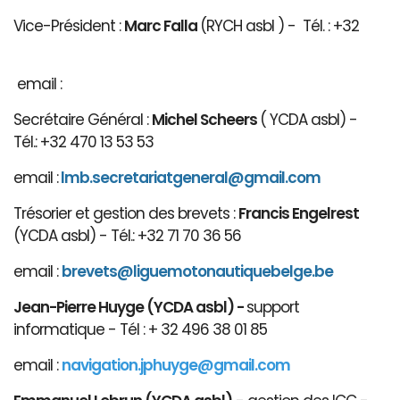
Vice-Président :
Marc Falla
(RYCH asbl ) - Tél. : +32
email :
Secrétaire Général :
Michel Scheers
( YCDA asbl) -
Tél.: +32 470 13 53 53
email :
lmb.secretariatgeneral@gmail.com
Trésorier et gestion des brevets :
Francis Engelrest
(YCDA asbl) - Tél.: +32 71 70 36 56
email :
brevets@ligue
motonautiqu
ebelge.be
Jean-Pierre Huyge (YCDA asbl) -
support
informatique - Tél : + 32 496 38 01 85
email :
navigation.jphuyge@gmail.com