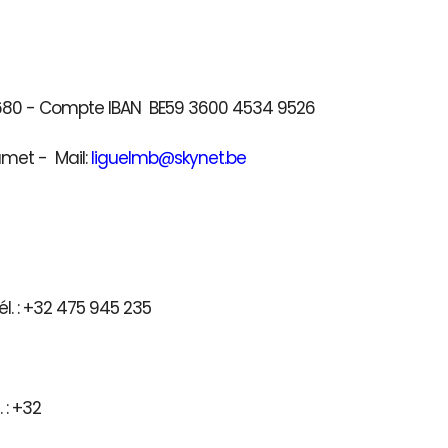
41680 - Compte IBAN BE59 3600 4534 9526
umet - Mail:
liguelmb@skynet.be
l. : +32 475 945 235
) - Tél. : +32