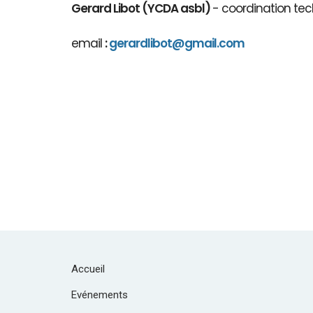
Gerard Libot (YCDA asbl)
- coordination tec
email
:
gerardlibot@gmail.com
Accueil
Evénements