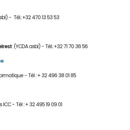
bl) - Tél.: +32 470 13 53 53
elrest
(YCDA asbl) - Tél.: +32 71 70 36 56
be
ormatique - Tél : + 32 496 38 01 85
 ICC - Tél : + 32 495 19 09 01