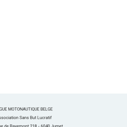
IGUE MOTONAUTIQUE BELGE
sociation Sans But Lucratif
ue de Bayemont 218 - 6040 Jumet