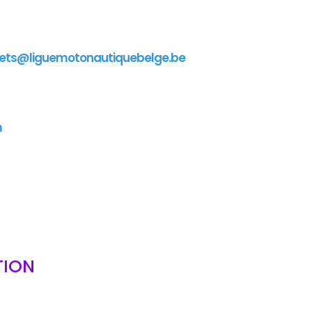
ets@liguemotonautiquebelge.be
m
TION