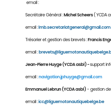
email :
Secrétaire Général :
Michel Scheers
( YCDA as
email :
lmb.secretariatgeneral@gmail.com
Trésorier et gestion des brevets :
Francis Eng
email :
brevets@ligue
motonautiqu
ebelge.
Jean-Pierre Huyge (YCDA asbl) -
support inf
email :
navigation.jphuyge@gmail.com
Emmanuel Lebrun (YCDA asbl)
- gestion des
email :
icc@liguemotonautiquebelge.be