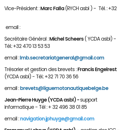
Vice-Président :
Marc Falla
(RYCH asbl ) - Tél. : +32
email :
Secrétaire Général :
Michel Scheers
( YCDA asbl) -
Tél.: +32 470 13 53 53
email :
lmb.secretariatgeneral@gmail.com
Trésorier et gestion des brevets :
Francis Engelrest
(YCDA asbl) - Tél.: +32 71 70 36 56
email :
brevets@ligue
motonautiqu
ebelge.be
Jean-Pierre Huyge (YCDA asbl) -
support
informatique - Tél : + 32 496 38 01 85
email :
navigation.jphuyge@gmail.com