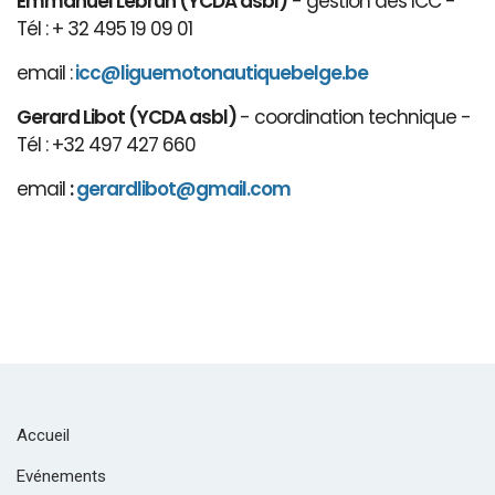
Emmanuel Lebrun (YCDA asbl)
- gestion des ICC -
Tél : + 32 495 19 09 01
email :
icc@liguemotonautiquebelge.be
Gerard Libot (YCDA asbl)
- coordination technique -
Tél : +32 497 427 660
email
:
gerardlibot@gmail.com
Accueil
Evénements