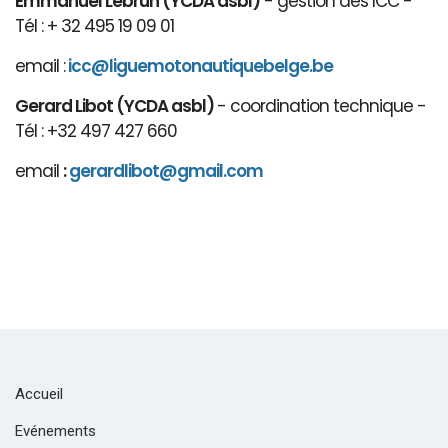
Emmanuel Lebrun (YCDA asbl)
- gestion des ICC -
Tél : + 32 495 19 09 01
email :
icc@liguemotonautiquebelge.be
Gerard Libot (YCDA asbl)
- coordination technique -
Tél : +32 497 427 660
email
:
gerardlibot@gmail.com
Accueil
Evénements