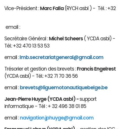
Vice-Président :
Marc Falla
(RYCH asbl ) - Tél. : +32
email :
Secrétaire Général :
Michel Scheers
( YCDA asbl) -
Tél.: +32 470 13 53 53
email :
lmb.secretariatgeneral@gmail.com
Trésorier et gestion des brevets :
Francis Engelrest
(YCDA asbl) - Tél.: +32 71 70 36 56
email :
brevets@ligue
motonautiqu
ebelge.be
Jean-Pierre Huyge (YCDA asbl) -
support
informatique - Tél : + 32 496 38 01 85
email :
navigation.jphuyge@gmail.com