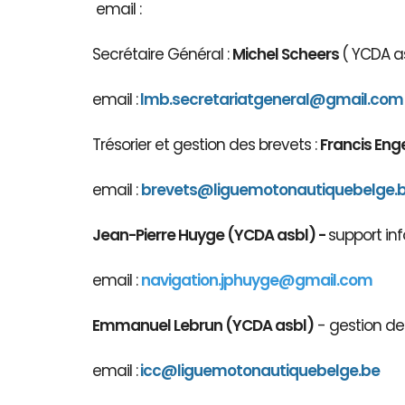
email :
Secrétaire Général :
Michel Scheers
( YCDA as
email :
lmb.secretariatgeneral@gmail.com
Trésorier et gestion des brevets :
Francis Eng
email :
brevets@ligue
motonautiqu
ebelge.
Jean-Pierre Huyge (YCDA asbl) -
support inf
email :
navigation.jphuyge@gmail.com
Emmanuel Lebrun (YCDA asbl)
- gestion des
email :
icc@liguemotonautiquebelge.be