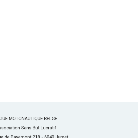
IGUE MOTONAUTIQUE BELGE
sociation Sans But Lucratif
ue de Bayemont 218 - 6040 Jumet