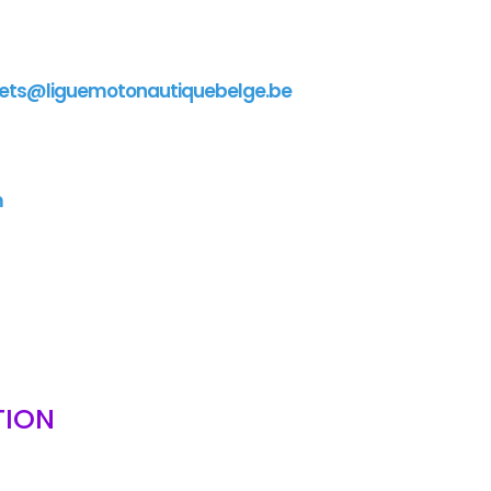
ets@liguemotonautiquebelge.be
m
TION