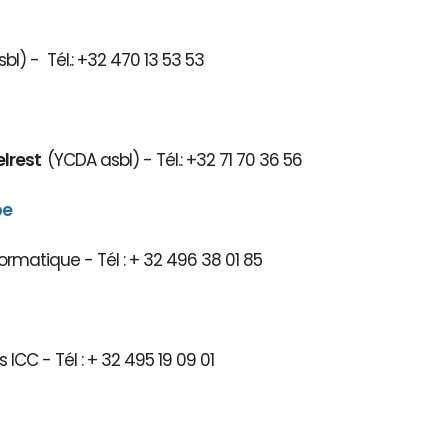
bl) - Tél.: +32 470 13 53 53
elrest
(YCDA asbl) - Tél.: +32 71 70 36 56
be
ormatique - Tél : + 32 496 38 01 85
 ICC - Tél : + 32 495 19 09 01