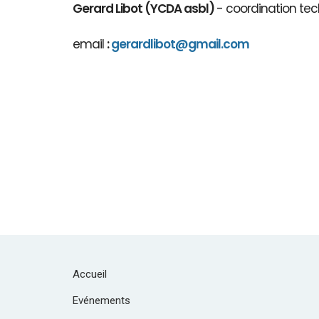
Gerard Libot (YCDA asbl)
- coordination tec
email
:
gerardlibot@gmail.com
Accueil
Evénements