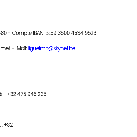
41680 - Compte IBAN BE59 3600 4534 9526
umet - Mail:
liguelmb@skynet.be
l. : +32 475 945 235
) - Tél. : +32