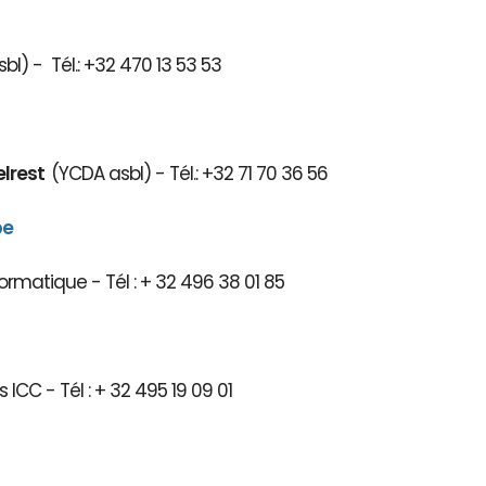
bl) - Tél.: +32 470 13 53 53
elrest
(YCDA asbl) - Tél.: +32 71 70 36 56
be
ormatique - Tél : + 32 496 38 01 85
 ICC - Tél : + 32 495 19 09 01