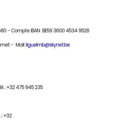
41680 - Compte IBAN BE59 3600 4534 9526
umet - Mail:
liguelmb@skynet.be
l. : +32 475 945 235
) - Tél. : +32