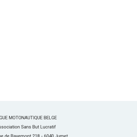
IGUE MOTONAUTIQUE BELGE
sociation Sans But Lucratif
ue de Bayemont 218 - 6040 Jumet