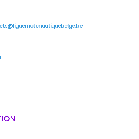
ets@liguemotonautiquebelge.be
m
TION