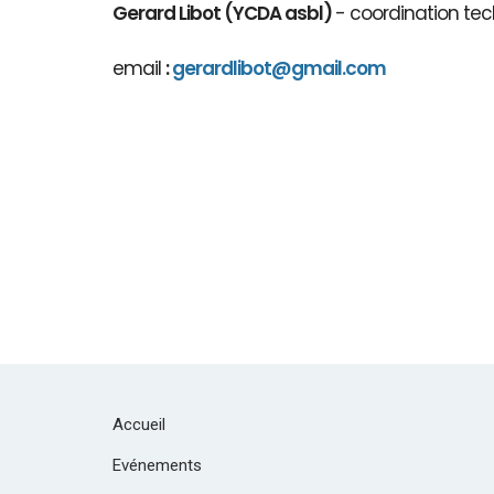
Gerard Libot (YCDA asbl)
- coordination tec
email
:
gerardlibot@gmail.com
Accueil
Evénements