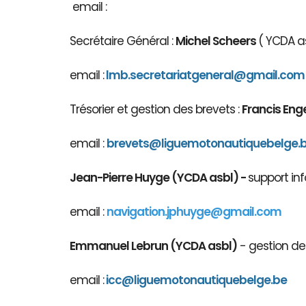
email :
Secrétaire Général :
Michel Scheers
( YCDA as
email :
lmb.secretariatgeneral@gmail.com
Trésorier et gestion des brevets :
Francis Eng
email :
brevets@ligue
motonautiqu
ebelge.
Jean-Pierre Huyge (YCDA asbl) -
support inf
email :
navigation.jphuyge@gmail.com
Emmanuel Lebrun (YCDA asbl)
- gestion des
email :
icc@liguemotonautiquebelge.be