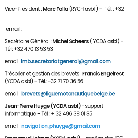
Vice-Président :
Marc Falla
(RYCH asbl ) - Tél. : +32
email :
Secrétaire Général :
Michel Scheers
( YCDA asbl) -
Tél.: +32 470 13 53 53
email :
lmb.secretariatgeneral@gmail.com
Trésorier et gestion des brevets :
Francis Engelrest
(YCDA asbl) - Tél.: +32 71 70 36 56
email :
brevets@ligue
motonautiqu
ebelge.be
Jean-Pierre Huyge (YCDA asbl) -
support
informatique - Tél : + 32 496 38 01 85
email :
navigation.jphuyge@gmail.com