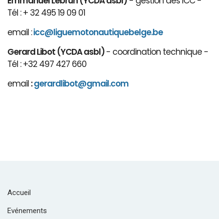
Emmanuel Lebrun (YCDA asbl)
- gestion des ICC -
Tél : + 32 495 19 09 01
email :
icc@liguemotonautiquebelge.be
Gerard Libot (YCDA asbl)
- coordination technique -
Tél : +32 497 427 660
email
:
gerardlibot@gmail.com
Accueil
Evénements