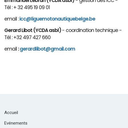
Emmanuel Lebrun (YCDA asbl)
- gestion des ICC -
Tél : + 32 495 19 09 01
email :
icc@liguemotonautiquebelge.be
Gerard Libot (YCDA asbl)
- coordination technique -
Tél : +32 497 427 660
email
:
gerardlibot@gmail.com
Accueil
Evénements