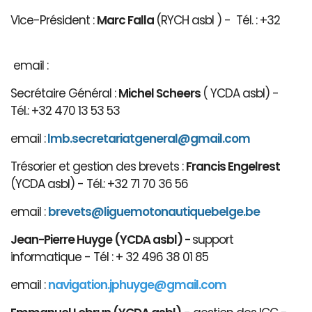
Vice-Président :
Marc Falla
(RYCH asbl ) - Tél. : +32
email :
Secrétaire Général :
Michel Scheers
( YCDA asbl) -
Tél.: +32 470 13 53 53
email :
lmb.secretariatgeneral@gmail.com
Trésorier et gestion des brevets :
Francis Engelrest
(YCDA asbl) - Tél.: +32 71 70 36 56
email :
brevets@ligue
motonautiqu
ebelge.be
Jean-Pierre Huyge (YCDA asbl) -
support
informatique - Tél : + 32 496 38 01 85
email :
navigation.jphuyge@gmail.com