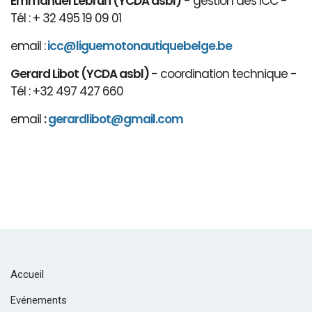
Emmanuel Lebrun (YCDA asbl)
- gestion des ICC -
Tél : + 32 495 19 09 01
email :
icc@liguemotonautiquebelge.be
Gerard Libot (YCDA asbl)
- coordination technique -
Tél : +32 497 427 660
email
:
gerardlibot@gmail.com
Accueil
Evénements