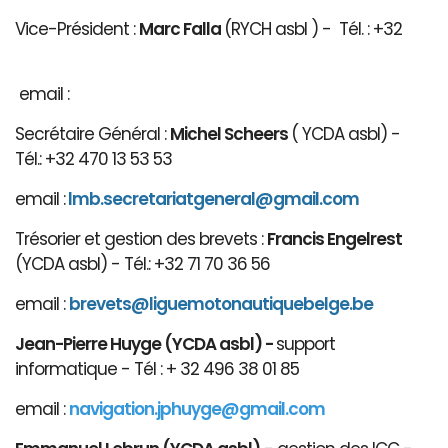
Vice-Président :
Marc Falla
(RYCH asbl ) - Tél. : +32
email :
Secrétaire Général :
Michel Scheers
( YCDA asbl) -
Tél.: +32 470 13 53 53
email :
lmb.secretariatgeneral@gmail.com
Trésorier et gestion des brevets :
Francis Engelrest
(YCDA asbl) - Tél.: +32 71 70 36 56
email :
brevets@ligue
motonautiqu
ebelge.be
Jean-Pierre Huyge (YCDA asbl) -
support
informatique - Tél : + 32 496 38 01 85
email :
navigation.jphuyge@gmail.com