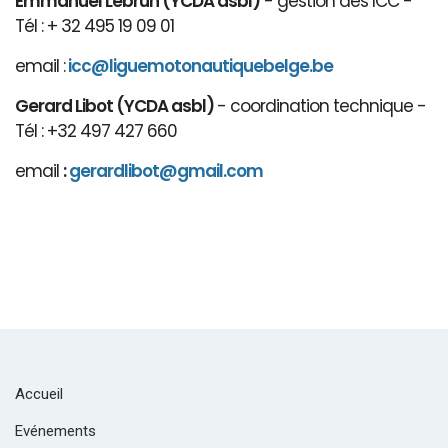
Emmanuel Lebrun (YCDA asbl)
- gestion des ICC -
Tél : + 32 495 19 09 01
email :
icc@liguemotonautiquebelge.be
Gerard Libot (YCDA asbl)
- coordination technique -
Tél : +32 497 427 660
email
:
gerardlibot@gmail.com
Accueil
Evénements