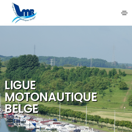
NOS OBJECTIFS SONT
DE PROMOUVOIR ET DE
DEVELOPPER :
Les activités et
sports nautiques
Le tourisme de
qualité