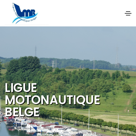
NOS OBJECTIFS SONT
DE PROMOUVOIR ET DE
DEVELOPPER :
Les activités et
sports nautiques
Le tourisme de
qualité