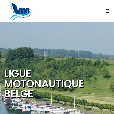
NOS OBJECTIFS SONT
DE PROMOUVOIR ET DE
DEVELOPPER :
Les activités et
sports nautiques
Le tourisme de
qualité