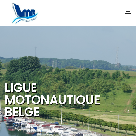
NOS OBJECTIFS SONT
DE PROMOUVOIR ET DE
DEVELOPPER :
Les activités et
sports nautiques
Le tourisme de
qualité