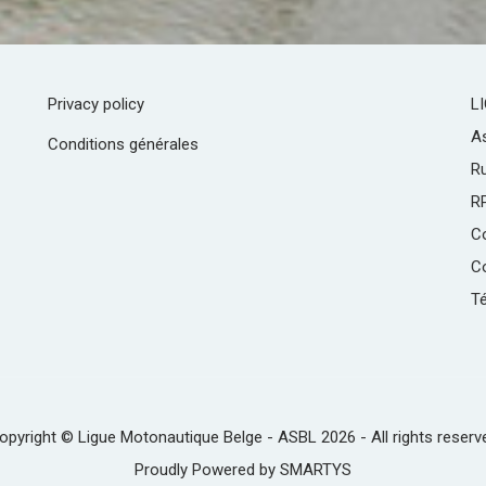
Privacy policy
L
As
Conditions générales
R
R
C
Co
Té
opyright © Ligue Motonautique Belge - ASBL 2026 - All rights reserv
Proudly Powered by
SMARTYS