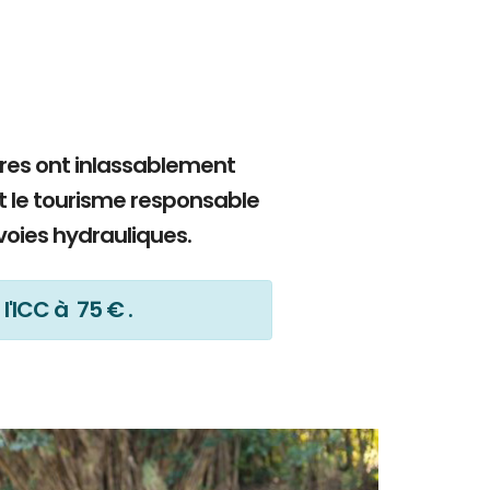
bres ont inlassablement
t le tourisme responsable
voies hydrauliques.
l'ICC à 75 € .