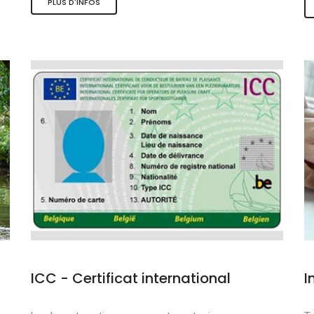
PLUS D'INFOS
s et sports nauti
de qualité
douce
ICC - Certificat international
I