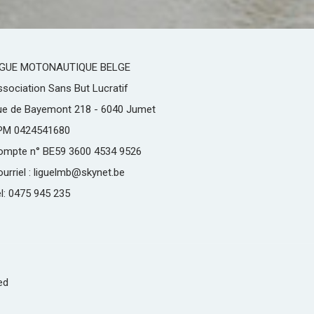
IGUE MOTONAUTIQUE BELGE
sociation Sans But Lucratif
ue de Bayemont 218 - 6040 Jumet
PM 0424541680
ompte n° BE59 3600 4534 9526
urriel : liguelmb@skynet.be
l: 0475 945 235
ed