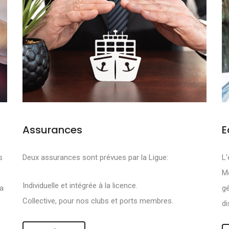
Assurances
E
FS SONT DE PRO
s
Deux assurances sont prévues par la Ligue:
L'
Mo
R :
Individuelle et intégrée à la licence.
la
gé
Collective, pour nos clubs et ports membres.
di