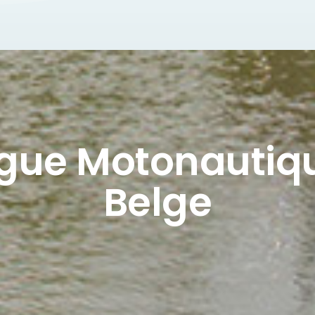
igue Motonautiq
Belge