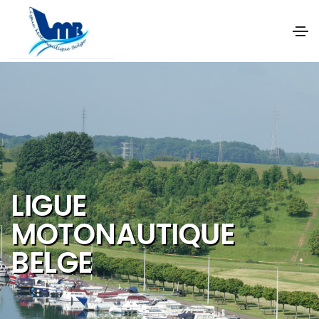
NOS OBJECTIFS SO
DE PROMOUVOIR ET
DEVELOPPER :
Les activités et
sports nautiques
Le tourisme de
qualité