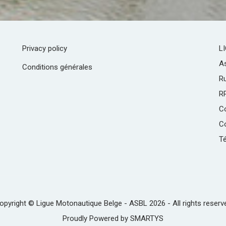
Privacy policy
L
As
Conditions générales
R
R
C
Co
Té
opyright © Ligue Motonautique Belge - ASBL 2026 - All rights reserv
Proudly Powered by
SMARTYS