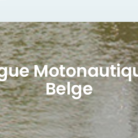
igue Motonautiq
Belge