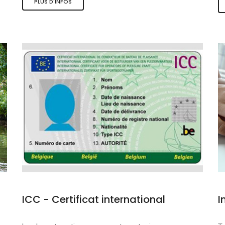
PLUS D'INFOS
s et sports nauti
de qualité
douce
ICC - Certificat international
I