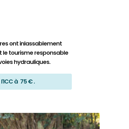
bres ont inlassablement
t le tourisme responsable
voies hydrauliques.
l'ICC à 75 € .