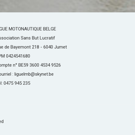
IGUE MOTONAUTIQUE BELGE
sociation Sans But Lucratif
ue de Bayemont 218 - 6040 Jumet
PM 0424541680
ompte n° BE59 3600 4534 9526
urriel : liguelmb@skynet.be
l: 0475 945 235
ed