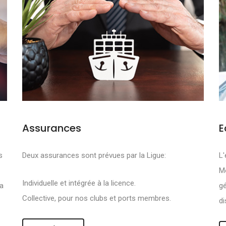
Assurances
E
FS SONT DE PRO
s
Deux assurances sont prévues par la Ligue:
L'
Mo
R :
Individuelle et intégrée à la licence.
la
gé
Collective, pour nos clubs et ports membres.
di