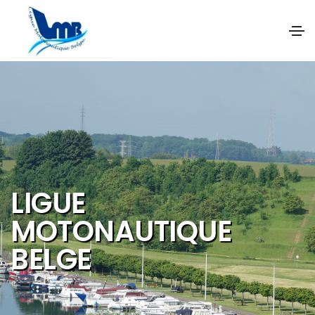
NOS OBJECTIFS SONT
DE PROMOUVOIR ET DE
DEVELOPPER :
Les activités et
sports nautiques
Le tourisme de
qualité