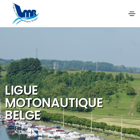
NOS OBJECTIFS SONT
DE PROMOUVOIR ET DE
DEVELOPPER :
Les activités et
sports nautiques
Le tourisme de
qualité