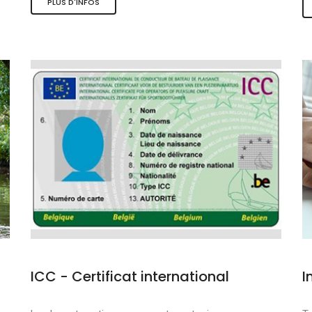
PLUS D'INFOS
s et sports nauti
de qualité
douce
ICC - Certificat international
I