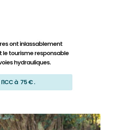
bres ont inlassablement
t le tourisme responsable
voies hydrauliques.
l'ICC à 75 € .