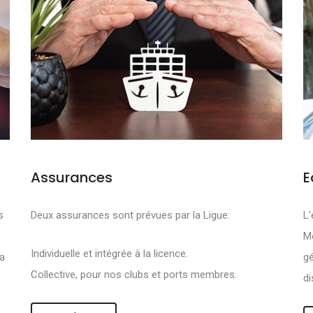
Assurances
E
FS SONT DE PRO
s
Deux assurances sont prévues par la Ligue:
L'
Mo
R :
Individuelle et intégrée à la licence.
la
gé
Collective, pour nos clubs et ports membres.
di