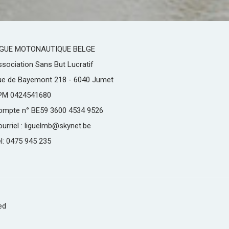
IGUE MOTONAUTIQUE BELGE
sociation Sans But Lucratif
ue de Bayemont 218 - 6040 Jumet
PM 0424541680
ompte n° BE59 3600 4534 9526
urriel : liguelmb@skynet.be
l: 0475 945 235
ed