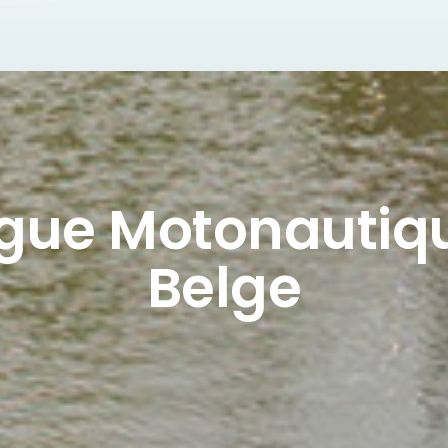
igue Motonautiq
Belge