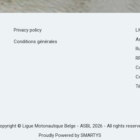
Privacy policy
L
As
Conditions générales
R
R
C
Co
Té
opyright © Ligue Motonautique Belge - ASBL 2026 - All rights reserv
Proudly Powered by
SMARTYS