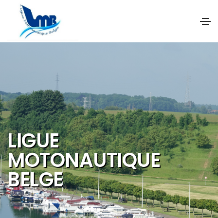
NOS OBJECTIFS SONT
DE PROMOUVOIR ET DE
DEVELOPPER :
Les activités et
sports nautiques
Le tourisme de
qualité