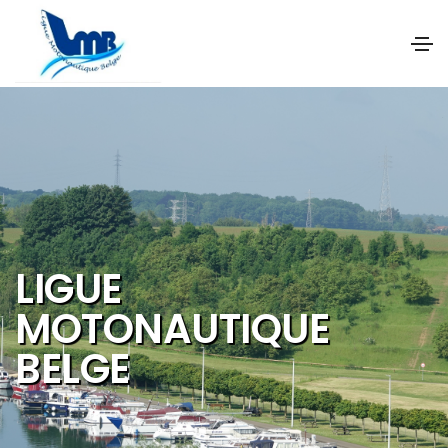
NOS OBJECTIFS SONT
DE PROMOUVOIR ET DE
DEVELOPPER :
Les activités et
sports nautiques
Le tourisme de
qualité