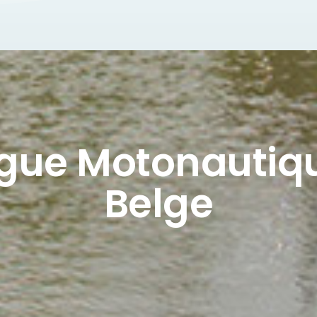
igue Motonautiq
Belge