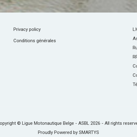
Privacy policy
L
As
Conditions générales
R
R
C
Co
Té
opyright © Ligue Motonautique Belge - ASBL 2026 - All rights reserv
Proudly Powered by
SMARTYS