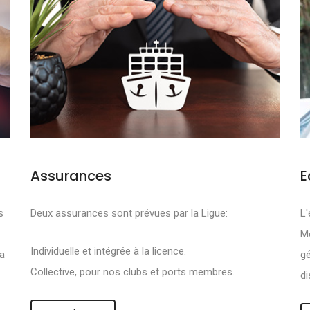
Assurances
E
FS SONT DE PRO
s
Deux assurances sont prévues par la Ligue:
L'
Mo
R :
Individuelle et intégrée à la licence.
la
gé
Collective, pour nos clubs et ports membres.
di