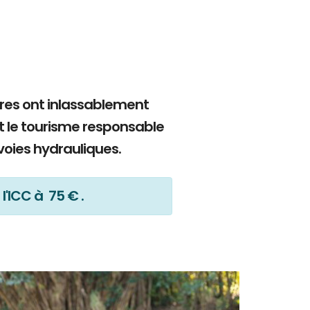
bres ont inlassablement
t le tourisme responsable
voies hydrauliques.
l'ICC à 75 € .