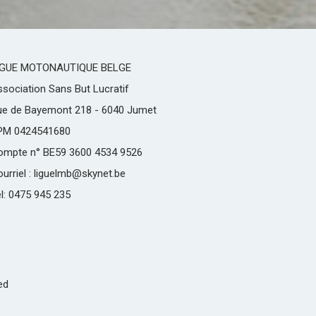
IGUE MOTONAUTIQUE BELGE
sociation Sans But Lucratif
ue de Bayemont 218 - 6040 Jumet
PM 0424541680
ompte n° BE59 3600 4534 9526
urriel : liguelmb@skynet.be
l: 0475 945 235
ed