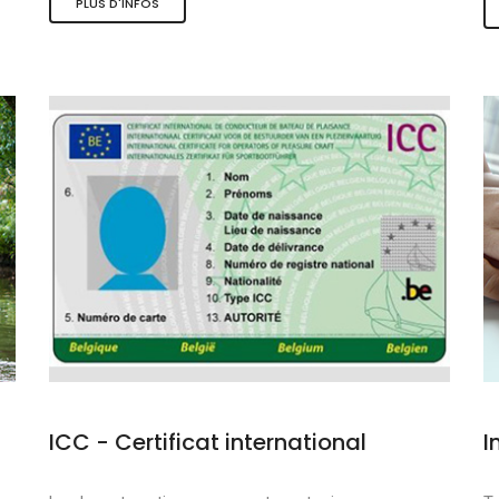
PLUS D'INFOS
s et sports nauti
de qualité
douce
ICC - Certificat international
I