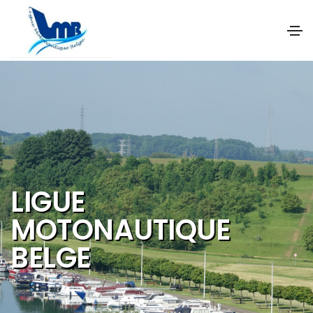
NOS OBJECTIFS SONT
DE PROMOUVOIR ET DE
DEVELOPPER :
Les activités et
sports nautiques
Le tourisme de
qualité