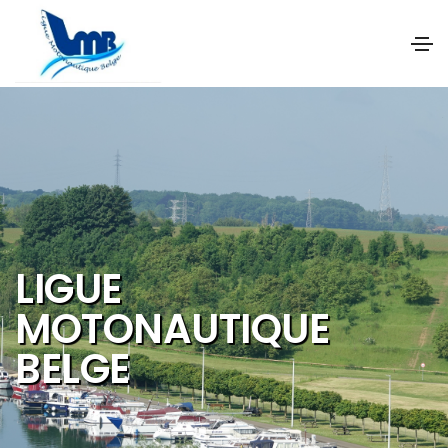
NOS OBJECTIFS SONT
DE PROMOUVOIR ET DE
DEVELOPPER :
Les activités et
sports nautiques
Le tourisme de
qualité