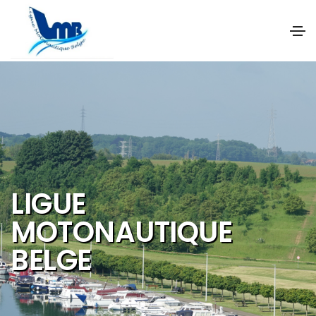
NOS OBJECTIFS SONT
DE PROMOUVOIR ET DE
DEVELOPPER :
Les activités et
sports nautiques
Le tourisme de
qualité