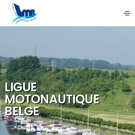
NOS OBJECTIFS SONT
DE PROMOUVOIR ET DE
DEVELOPPER :
Les activités et
sports nautiques
Le tourisme de
qualité