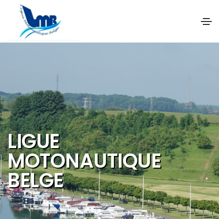
NOS OBJECTIFS SONT
DE PROMOUVOIR ET DE
DEVELOPPER :
Les activités et
sports nautiques
Le tourisme de
qualité