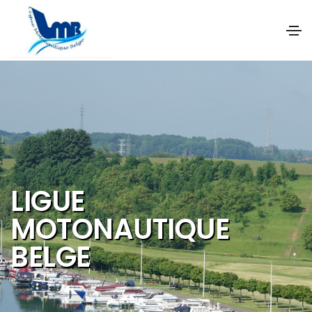
NOS OBJECTIFS SONT
DE PROMOUVOIR ET DE
DEVELOPPER :
Les activités et
sports nautiques
Le tourisme de
qualité