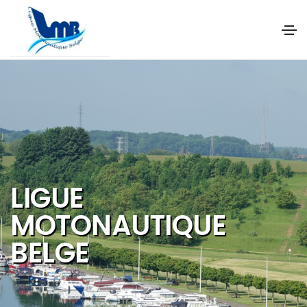
NOS OBJECTIFS SONT
DE PROMOUVOIR ET DE
DEVELOPPER :
Les activités et
sports nautiques
Le tourisme de
qualité