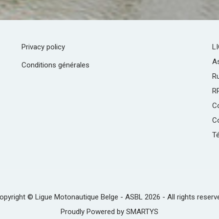
Privacy policy
L
As
Conditions générales
R
R
C
Co
Té
opyright © Ligue Motonautique Belge - ASBL 2026 - All rights reserv
Proudly Powered by
SMARTYS