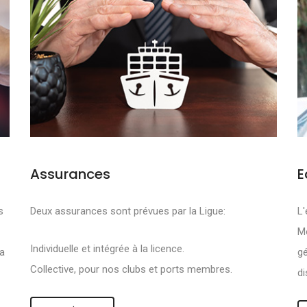
Assurances
E
FS SONT DE PRO
s
Deux assurances sont prévues par la Ligue:
L'
Mo
R :
Individuelle et intégrée à la licence.
la
gé
Collective, pour nos clubs et ports membres.
di