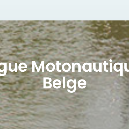
igue Motonautiq
Belge