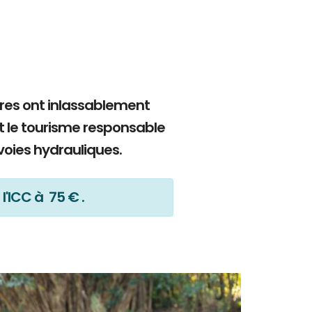
bres ont inlassablement
t le tourisme responsable
voies hydrauliques.
l'ICC à 75 € .