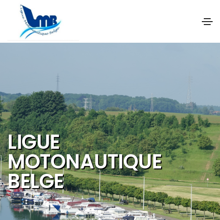
NOS OBJECTIFS SONT
DE PROMOUVOIR ET DE
DEVELOPPER :
Les activités et
sports nautiques
Le tourisme de
qualité