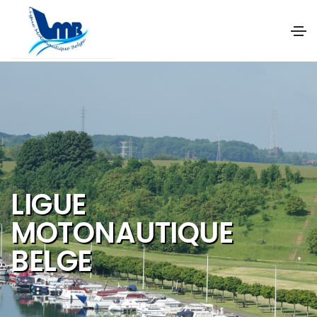
NOS OBJECTIFS SONT
DE PROMOUVOIR ET DE
DEVELOPPER :
Les activités et
sports nautiques
Le tourisme de
qualité