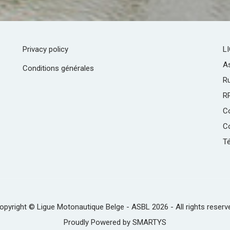
Privacy policy
L
As
Conditions générales
R
R
C
Co
Té
opyright © Ligue Motonautique Belge - ASBL 2026 - All rights reserv
Proudly Powered by
SMARTYS