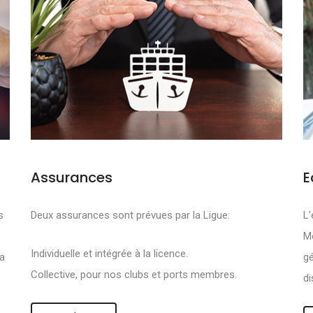
Assurances
E
FS SONT DE PRO
s
Deux assurances sont prévues par la Ligue:
L'
Mo
R :
Individuelle et intégrée à la licence.
la
gé
Collective, pour nos clubs et ports membres.
di