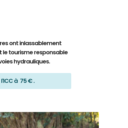
bres ont inlassablement
t le tourisme responsable
voies hydrauliques.
l'ICC à 75 € .