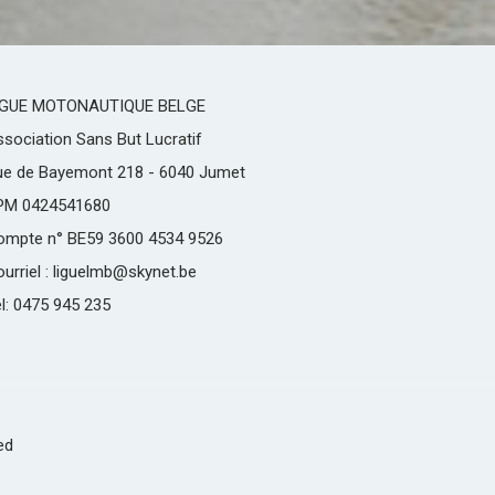
IGUE MOTONAUTIQUE BELGE
sociation Sans But Lucratif
ue de Bayemont 218 - 6040 Jumet
PM 0424541680
ompte n° BE59 3600 4534 9526
urriel : liguelmb@skynet.be
l: 0475 945 235
ed