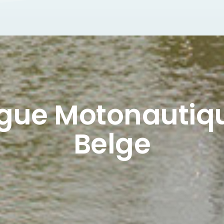
igue Motonautiq
Belge