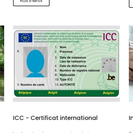
PLUS D'INFOS
s et sports nauti
de qualité
douce
ICC - Certificat international
I