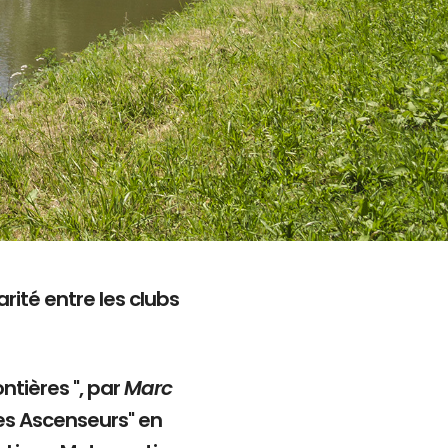
rité entre les clubs
ntières ", par
Marc
es Ascenseurs" en