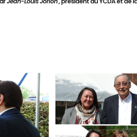
par
Jean-Louis Jorion ,
président du YCDA et de l
Branding
ARMCHAIR