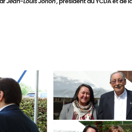
par
Jean-Louis Jorion ,
président du YCDA et de l
Branding
ARMCHAIR