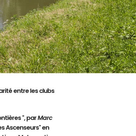
rité entre les clubs
ntières ", par
Marc
es Ascenseurs" en