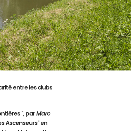
rité entre les clubs
ntières ", par
Marc
es Ascenseurs" en