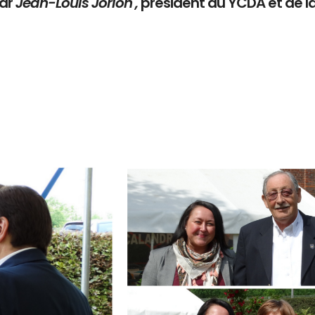
par
Jean-Louis Jorion ,
président du YCDA et de l
Branding
ARMCHAIR