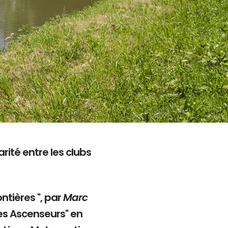
rité entre les clubs
ntières ", par
Marc
es Ascenseurs" en