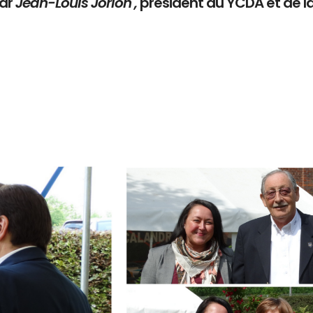
par
Jean-Louis Jorion ,
président du YCDA et de l
Branding
ARMCHAIR