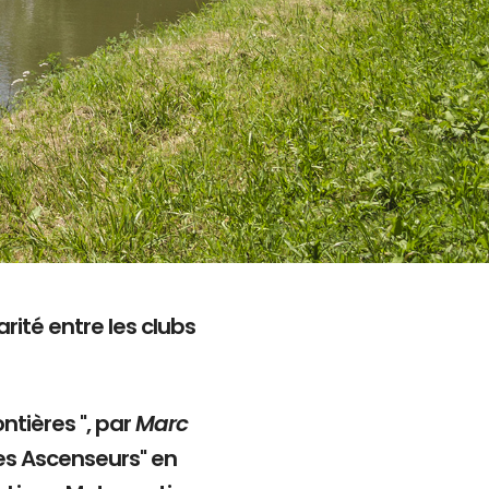
rité entre les clubs
ntières ", par
Marc
es Ascenseurs" en