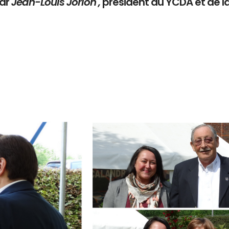
par
Jean-Louis Jorion ,
président du YCDA et de l
Branding
ARMCHAIR