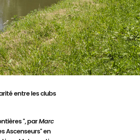
rité entre les clubs
ntières ", par
Marc
es Ascenseurs" en