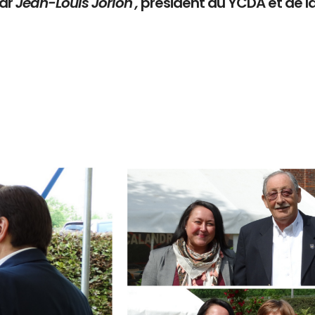
par
Jean-Louis Jorion ,
président du YCDA et de l
Branding
ARMCHAIR